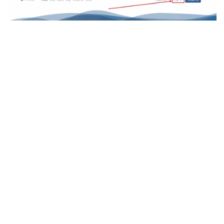
Votre site sur lequel vos membres peuvent
s’identifier
Quels avantages ?
En optant pour un portail membre intégré à votre
site web avec Smart Membership, vous
bénéficiez de nombreux avantages :
Une gestion centralisée et cohérente de votre
communauté, avec une base de données