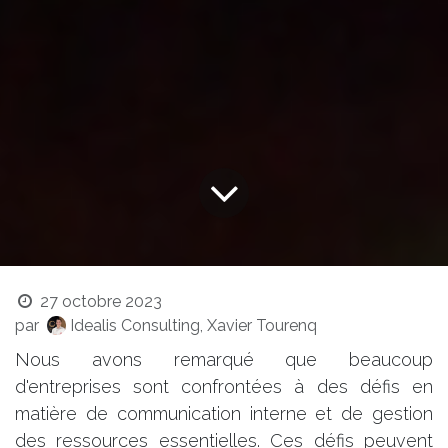
27 octobre 2023
par
Idealis Consulting, Xavier Tourenq
Nous avons remarqué que beaucoup
d'entreprises sont confrontées à des défis en
matière de communication interne et de gestion
des ressources essentielles. Ces défis peuvent