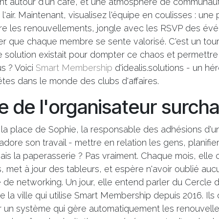
ssent autour d'un café, et une atmosphère de communau
air. Maintenant, visualisez l'équipe en coulisses : une 
ivre les renouvellements, jongle avec les RSVP des év
er que chaque membre se sente valorisé. C'est un tourb
e solution existait pour dompter ce chaos et permettre
us ? Voici
Smart Membership
d'idealis.solutions - un hér
têtes dans le monde des clubs d'affaires.
re de l'organisateur surch
a place de Sophie, la responsable des adhésions d'un 
dore son travail - mettre en relation les gens, planifie
s la paperasserie ? Pas vraiment. Chaque mois, elle c
 met à jour des tableurs, et espère n'avoir oublié au
 de networking. Un jour, elle entend parler du Cercle 
de la ville qui utilise Smart Membership depuis 2016. I
r un système qui gère automatiquement les renouvelle