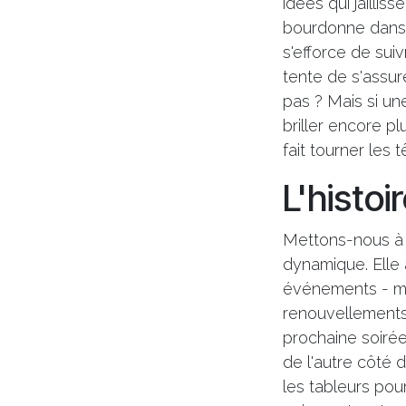
idées qui jailli
bourdonne dans l'
s'efforce de su
tente de s'assur
pas ? Mais si un
briller encore pl
fait tourner les 
L'histoi
Mettons-nous à l
dynamique. Elle a
événements - mai
renouvellements,
prochaine soirée
de l'autre côté 
les tableurs pou