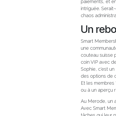
paiements, et en
intriguée. Serai
chaos administrat
Un rebo
Smart Membership
une communauté 
couteau suisse p
coin VIP avec de
Sophie, c'est u
des options de c
Et les membres ?
ou à un aperçu r
Au Merode, un au
Avec Smart Membe
tâches qui leur 