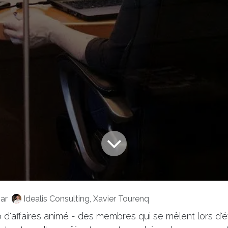
ar
Idealis Consulting, Xavier Tourenq
b d'affaires animé - des membres qui se mêlent lors d