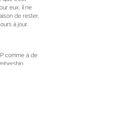
ur eux, il ne
aison de rester,
urs à jour.
 ERP comme à de
embership
sociations, les
utes les
même un espace
e, presque comme
 avantages comme
ne s'agit pas d'un
enté