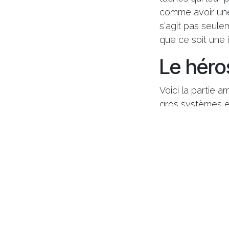
comme avoir une 
s'agit pas seulem
que ce soit une 
Le héro
Voici la partie 
gros systèmes e
change la donne. 
groupes soudés 
fonctionnalités
pour les ressour
s'il avait été c
des mises à jour 
accord ponctuel 
Le point