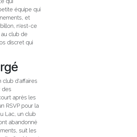
té qui
petite équipe qui
énements, et
illon, n'est-ce
 au club de
os discret qui
argé
club d'affaires
r des
ourt après les
cun RSVP pour la
du Lac, un club
ls ont abandonné
ments, suit les