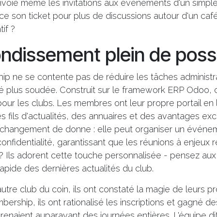
voie même les invitations aux événements d'un simple 
t-ce son ticket pour plus de discussions autour d'un caf
if ?
ndissement plein de possi
 ne se contente pas de réduire les tâches administrati
plus soudée. Construit sur le framework ERP Odoo, 
our les clubs. Les membres ont leur propre portail en l
s fils d'actualités, des annuaires et des avantages excl
n changement de donne : elle peut organiser un événe
onfidentialité, garantissant que les réunions à enjeux r
 Ils adorent cette touche personnalisée - pensez aux 
apide des dernières actualités du club.
tre club du coin, ils ont constaté la magie de leurs p
rship, ils ont rationalisé les inscriptions et gagné d
prenaient auparavant des journées entières. L'équipe di