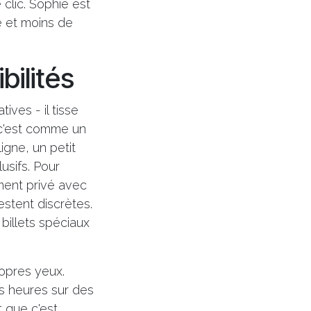
clic. Sophie est
é et moins de
bilités
ves - il tisse
c'est comme un
igne, un petit
usifs. Pour
ment privé avec
estent discrètes.
billets spéciaux
ropres yeux.
es heures sur des
t que c'est