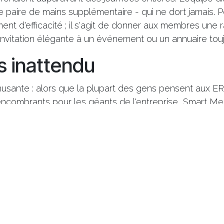
paire de mains supplémentaire - qui ne dort jamais. Po
ent d'efficacité ; il s'agit de donner aux membres une r
invitation élégante à un événement ou un annuaire toujo
s inattendu
amusante : alors que la plupart des gens pensent aux
ncombrants pour les géants de l'entreprise, Smart M
Il est conçu pour les petits acteurs - les clubs, les as
qui prospèrent grâce aux connexions. Il dispose de to
 - campagnes e-mail, enquêtes sur les événements, 
ces téléchargeables - mais il reste léger, sur mesur
réé spécialement pour le club de Sophie. Et avec des
annuelles et une journée de formation, il est clair qu'il 
; c'est un partenaire qui grandit avec vous.
 culminant : un club réinv