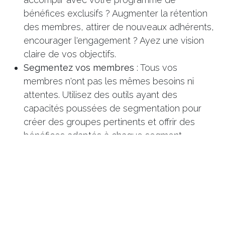
bénéfices exclusifs ? Augmenter la rétention
des membres, attirer de nouveaux adhérents,
encourager l'engagement ? Ayez une vision
claire de vos objectifs.
Segmentez vos membres
: Tous vos
membres n'ont pas les mêmes besoins ni
attentes. Utilisez des outils ayant des
capacités poussées de segmentation pour
créer des groupes pertinents et offrir des
bénéfices adaptés à chaque segment.
Sélectionnez vos bénéfices
: En fonction de
vos objectifs et de votre segmentation,
choisissez une combinaison de bénéfices
exclusifs qui apporteront une réelle valeur
unique à vos membres.
Communiquez
: Un programme de bénéfices