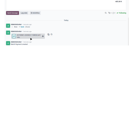
... et :
Ouvrir une autre fenêtre de navigateur;
Aller sur le site Web de votre banque;
Vous connecter à votre banque en ligne -
assurez-vous d'avoir votre authentification
prête (digipass, itsme...);
Trouver le menu, ouvrir la page qui vous
permet de télécharger des fichiers SEPA;
Remplir le formulaire, sélectionner le fichier