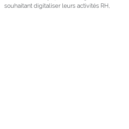
souhaitant digitaliser leurs activités RH,
optimiser leurs processus et favoriser
l’autonomie de leurs équipes.
En savoir plus :
Site BrioLab Idealis
Besoin d’en parler avec un expert ?
Demandez une démo ou contactez-nous à
l’adresse suivante :
solutions@idealisconsulting.com
dans
Idealis Solutions
#
HR