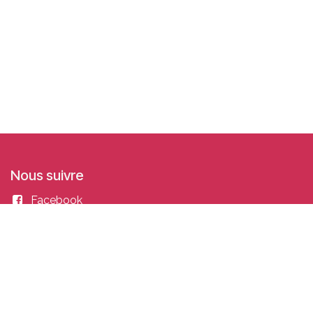
Nous suivre
Facebook
Linkedin
Instagram
Entrer en contact
academy@idealisconsulting.com