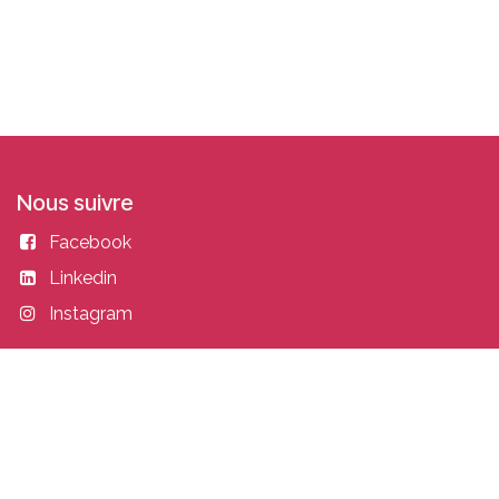
Nous suivre
Facebook
Linkedin
Instagram
Entrer en contact
academy@idealisconsulting.com
+32 (0) 10 39 88 33