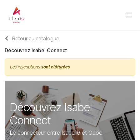
Se rendre au contenu
Retour au catalogue
Découvrez Isabel Connect
Les inscriptions
sont clôturées
Découvrez Isabel
Connect
Le connecteur entre Isabel 6 et Odoo