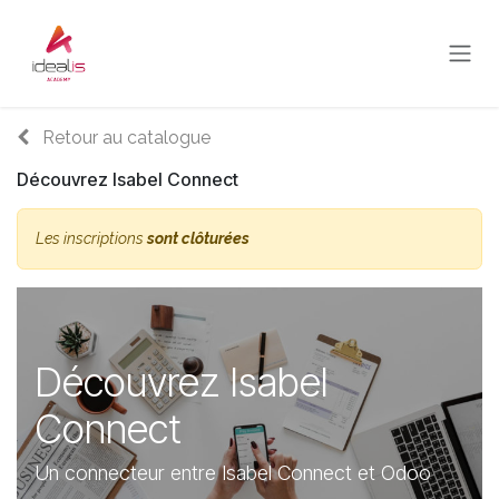
Se rendre au contenu
Retour au catalogue
Découvrez Isabel Connect
Les inscriptions
sont clôturées
Découvrez Isabel
Connect
Un connecteur entre Isabel Connect et Odoo