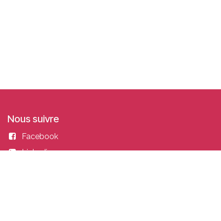
Nous suivre
Facebook
Linkedin
Instagram
Entrer en contact
academy@idealisconsulting.com