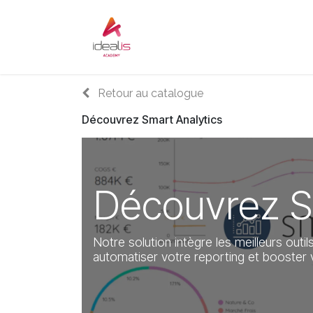
Se rendre au contenu
Accueil
Sur-mesure
Audi
Retour au catalogue
Découvrez Smart Analytics
Découvrez S
Notre solution intègre les meilleurs ou
automatiser votre reporting et booster 