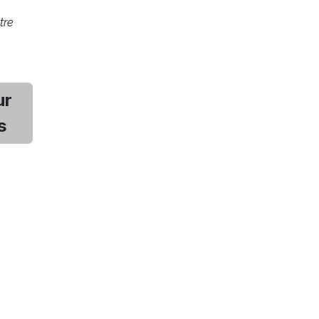
tre
ur
s