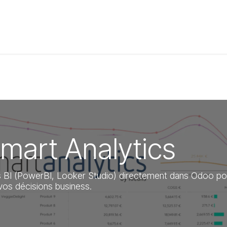
t de compétences
Catalogue
mart Analytics
tils BI (PowerBI, Looker Studio) directement dans Odoo po
vos décisions business.