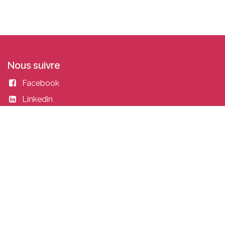
Nous suivre
Facebook
Linkedin
Instagram
Entrer en contact
academy@idealisconsulting.com
+32 (0) 10 39 88 33