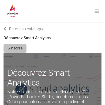
Se rendre au contenu
Retour au catalogue
Découvrez Smart Analytics
S'inscrire
Découvrez Smart
Analytics
Notre solution intègre les meilleurs outils BI
(PowerBI, Looker Studio) directement dans
Odoo pour automatiser votre reporting et