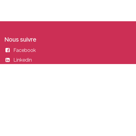
Nous suivre
Facebook
Linkedin
Instagram
Entrer en contact
academy@idealisconsulting.com
+32 (0) 10 39 88 33