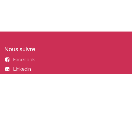
Nous suivre
Facebook
Linkedin
Instagram
Entrer en contact
academy@idealisconsulting.com
+32 (0) 10 39 88 33