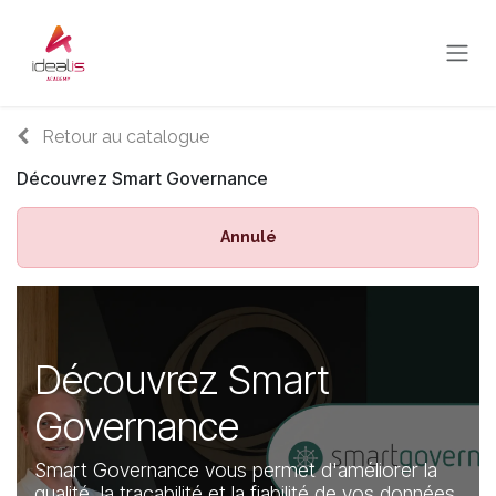
Se rendre au contenu
Retour au catalogue
Découvrez Smart Governance
Annulé
Découvrez Smart
Governance
Smart Governance vous permet d'améliorer la
qualité, la traçabilité et la fiabilité de vos données