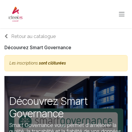
Se rendre au contenu
Retour au catalogue
Découvrez Smart Governance
Les inscriptions
sont clôturées
Découvrez Smart
Governance
Smart Governance vous permet d'améliorer la
qualité, la traçabilité et la fiabilité de vos données