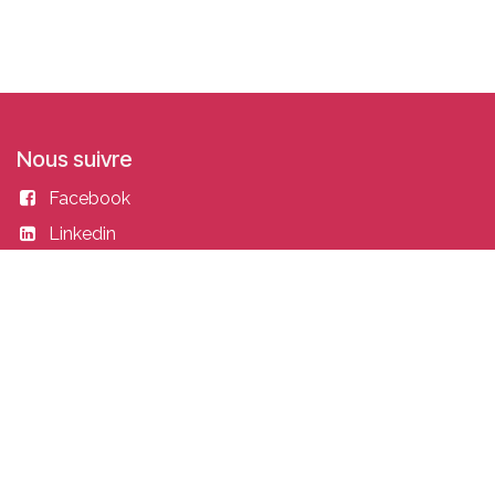
Nous suivre
Facebook
Linkedin
Instagram
Entrer en contact
academy@idealisconsulting.com
+32 (0) 10 39 88 33