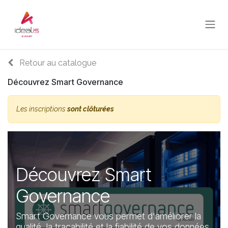
Se rendre au contenu
Retour au catalogue
Découvrez Smart Governance
Les inscriptions
sont clôturées
Découvrez Smart
Governance
Smart Governance vous permet d'améliorer la
qualité, la traçabilité et la fiabilité de vos données