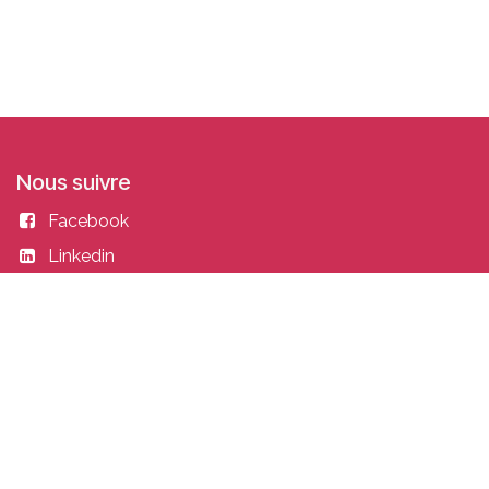
Nous suivre
Facebook
Linkedin
Instagram
Entrer en contact
academy@idealisconsulting.com
+32 (0) 10 39 88 33