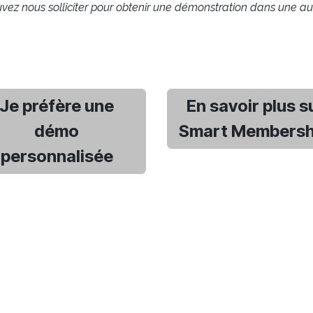
ez nous solliciter pour obtenir une démonstration dans une au
Je préfère une
En savoir plus s
démo
Smart Members
personnalisée