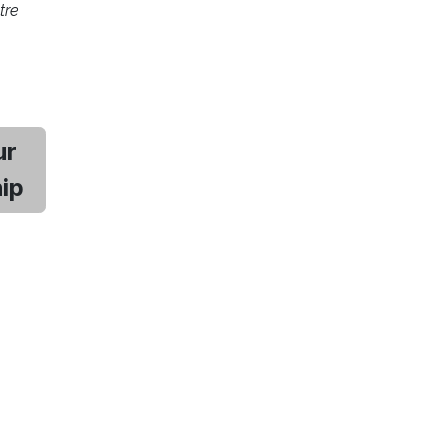
tre
ur
hip