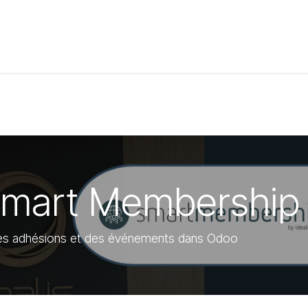
t de compétences
Catalogue
Smart Membership
 des adhésions et des événements dans Odoo