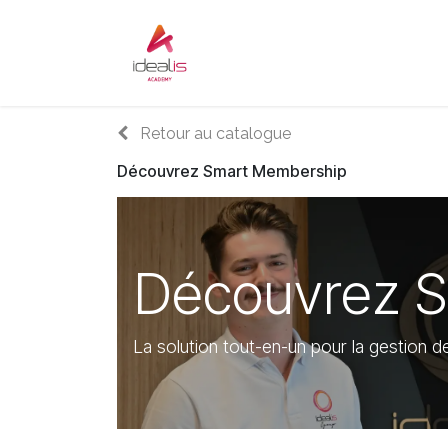
Se rendre au contenu
Accueil
Sur-mesure
Audi
Retour au catalogue
Découvrez Smart Membership
Découvrez 
La solution tout-en-un pour la gestion