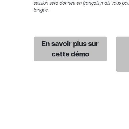
session sera donnée en
français
mais vous pouv
langue.
En savoir plus sur
cette démo