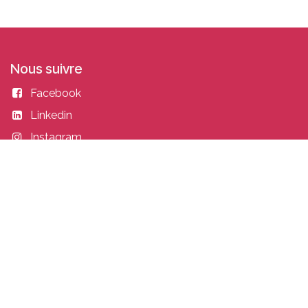
Nous suivre
Facebook
Linkedin
Instagram
Entrer en contact
academy@idealisconsulting.com
+32 (0) 10 39 88 33
Idealis Academy