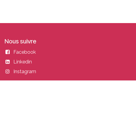
Nous suivre
Facebook
Linkedin
Instagram
Entrer en contact
academy@idealisconsulting.com
+32 (0) 10 39 88 33