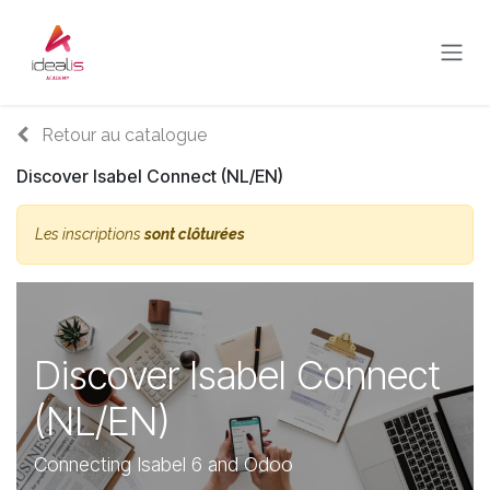
Se rendre au contenu
Retour au catalogue
Discover Isabel Connect (NL/EN)
Les inscriptions
sont clôturées
Discover Isabel Connect
(NL/EN)
Connecting Isabel 6 and Odoo