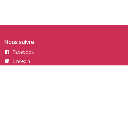
Nous suivre
Facebook
Linkedin
Instagram
Entrer en contact
academy@idealisconsulting.com
+32 (0) 10 39 88 33