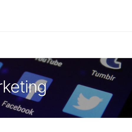
t de compétences
Catalogue
rketing