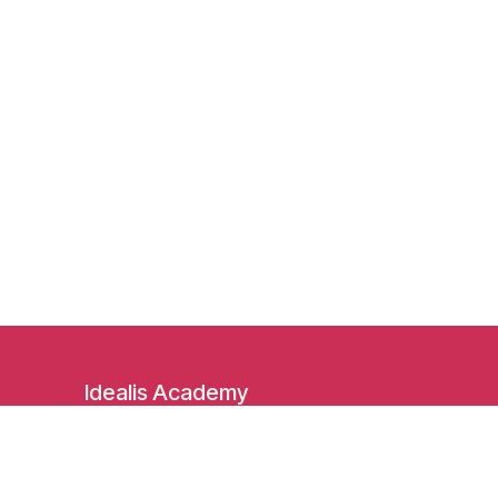
Idealis Academy
Fond Jean Pâques 4
1348 Louvain-la-Neuve