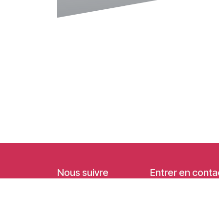
Nous suivre
Entrer en conta
Facebook
academy@ideal
Linkedin
+32 (0) 10 39 8