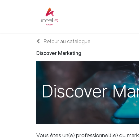
Se rendre au contenu
Accueil
Sur-mesure
Audi
Retour au catalogue
Discover Marketing
Discover Ma
Vous êtes un(e) professionnel(le) du mar