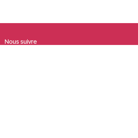
Nous suivre
Facebook
Linkedin
Instagram
Entrer en contact
academy@idealisconsulting.com
+32 (0) 10 39 88 33