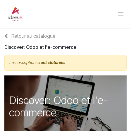
Se rendre au contenu
Retour au catalogue
Discover: Odoo et l'e-commerce
Les inscriptions
sont clôturées
Discover: Odoo et l'e-
commerce