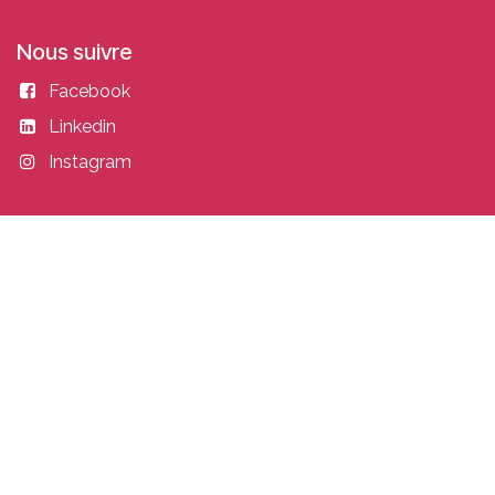
Nous suivre
Facebook
Linkedin
Instagram
Entrer en contact
academy@idealisconsulting.com
+32 (0) 10 39 88 33
Idealis Academy
Fond Jean Pâques 4
1348 Louvain-la-Neuve