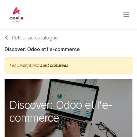
Se rendre au contenu
Retour au catalogue
Discover: Odoo et l'e-commerce
Les inscriptions
sont clôturées
Discover: Odoo et l'e-
commerce