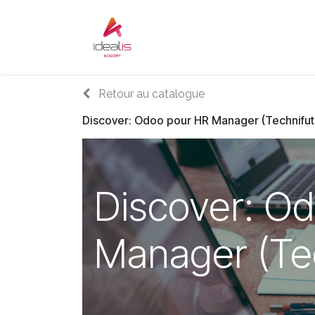
Se rendre au contenu
Accueil
Sur-mesure
Audi
Retour au catalogue
Discover: Odoo pour HR Manager (Technifut
Discover: O
Manager (Tec