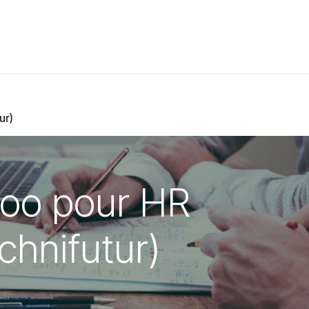
t de compétences
Catalogue
ur)
doo pour HR
hnifutur)