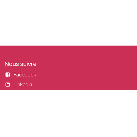
Nous suivre
Facebook
Linkedin
Instagram
Entrer en contact
academy@idealisconsulting.com
+32 (0) 10 39 88 33