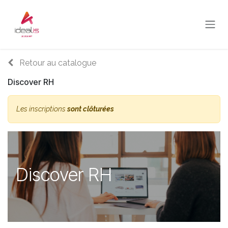
Se rendre au contenu
Retour au catalogue
Discover RH
Les inscriptions
sont clôturées
Discover RH