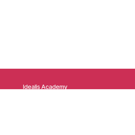
Idealis Academy
Fond Jean Pâques 4
1348 Louvain-la-Neuve
Belgique