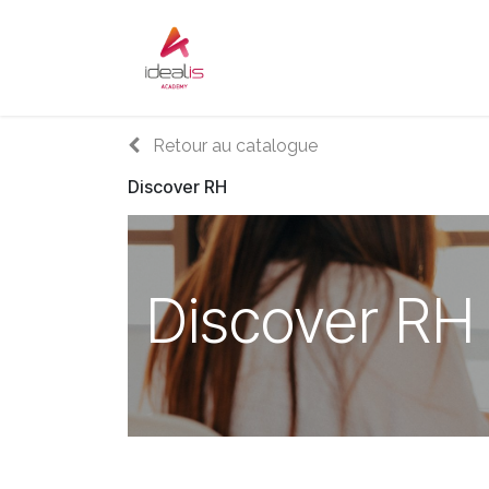
Se rendre au contenu
Accueil
Sur-mesure
Audi
Retour au catalogue
Discover RH
Discover RH