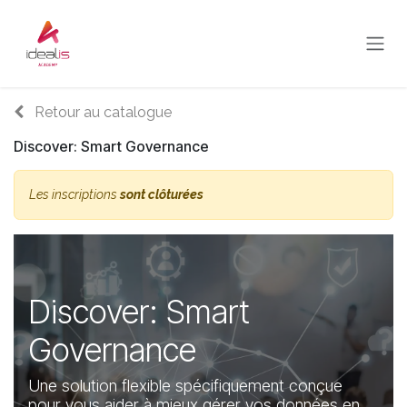
Se rendre au contenu
Retour au catalogue
Discover: Smart Governance
Les inscriptions
sont clôturées
Discover: Smart
Governance
Une solution flexible spécifiquement conçue
pour vous aider à mieux gérer vos données en