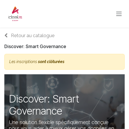
Se rendre au contenu
Retour au catalogue
Discover: Smart Governance
Les inscriptions
sont clôturées
Discover: Smart
Governance
Une solution flexible spécifiquement conçue
pour vous aider à mieux gérer vos données en