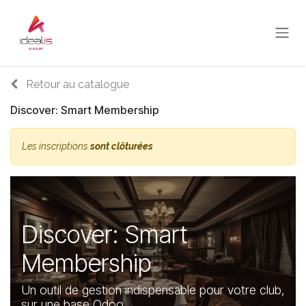
Se rendre au contenu
Retour au catalogue
Discover: Smart Membership
Les inscriptions
sont clôturées
Discover: Smart
Membership
Un outil de gestion indispensable pour votre club,
sur une base Odoo