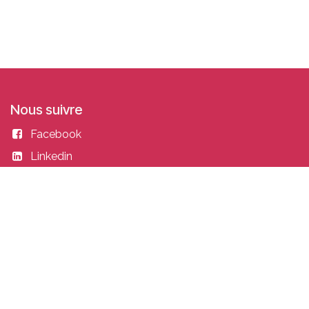
Nous suivre
Facebook
Linkedin
Instagram
Entrer en contact
academy@idealisconsulting.com
+32 (0) 10 39 88 33