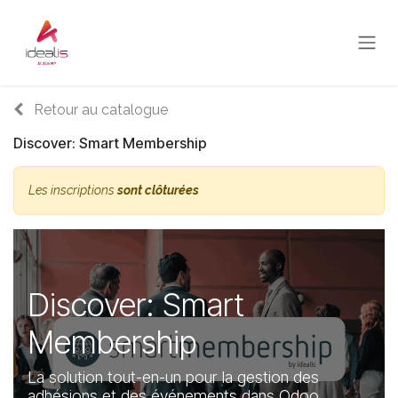
Se rendre au contenu
Retour au catalogue
Discover: Smart Membership
Les inscriptions
sont clôturées
Discover: Smart
Membership
La solution tout-en-un pour la gestion des
adhésions et des événements dans Odoo