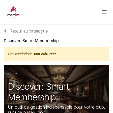
Se rendre au contenu
Retour au catalogue
Discover: Smart Membership
Les inscriptions
sont clôturées
Discover: Smart
Membership
Un outil de gestion indispensable pour votre club,
sur une base Odoo