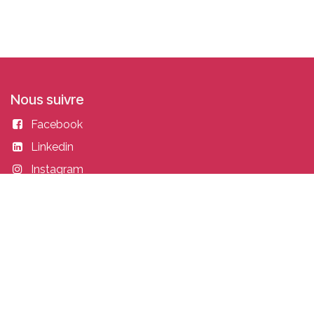
Nous suivre
Facebook
Linkedin
Instagram
Entrer en contact
academy@idealisconsulting.com
+32 (0) 10 39 88 33