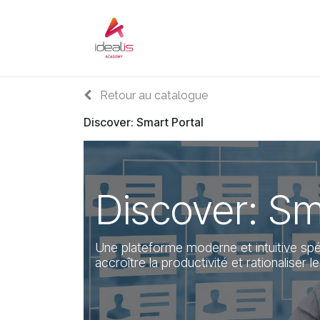
Se rendre au contenu
Accueil
Sur-mesure
Audi
Retour au catalogue
Discover: Smart Portal
Discover: Sm
Une plateforme moderne et intuitive sp
accroître la productivité et rationaliser