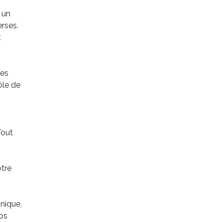
 un
erses.
t
ses
ôle de
Tout
otre
nique,
vos