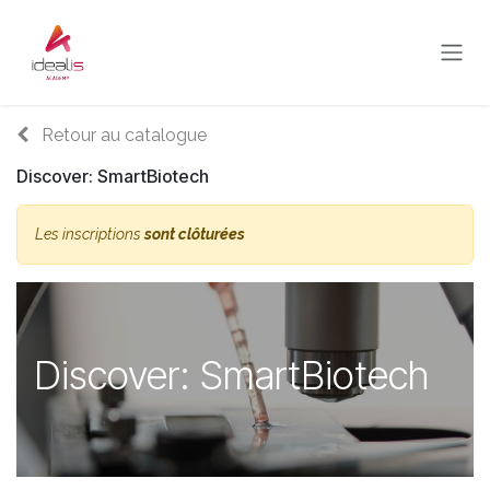
Se rendre au contenu
Retour au catalogue
Discover: SmartBiotech
Les inscriptions
sont clôturées
Discover: SmartBiotech