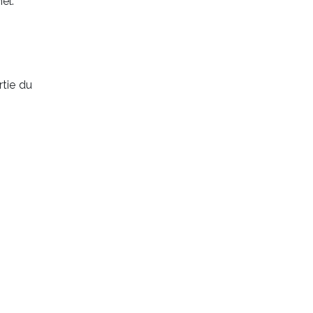
el.
rtie du