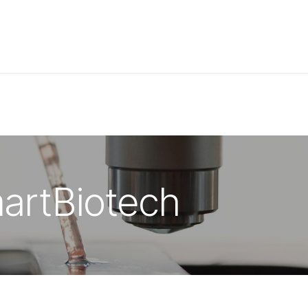
t de compétences
Catalogue
artBiotech