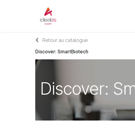
Se rendre au contenu
Accueil
Sur-mesure
Audi
Retour au catalogue
Discover: SmartBiotech
Discover: Sm