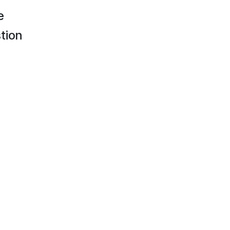
e
tion