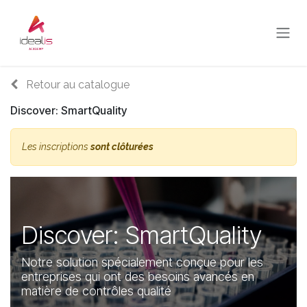
Se rendre au contenu
Retour au catalogue
Discover: SmartQuality
Les inscriptions
sont clôturées
Discover: SmartQuality
Notre solution spécialement conçue pour les
entreprises qui ont des besoins avancés en
matière de contrôles qualité