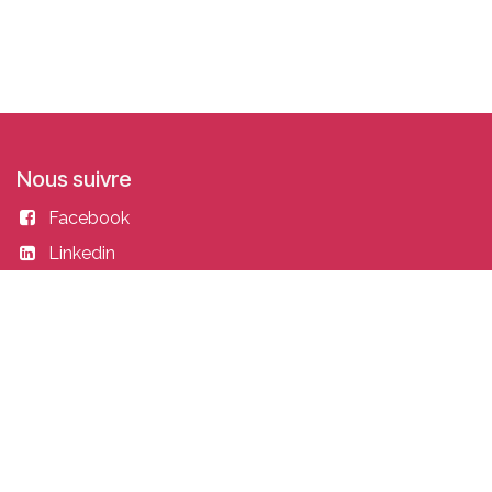
Nous suivre
Facebook
Linkedin
Instagram
Entrer en contact
academy@idealisconsulting.com
+32 (0) 10 39 88 33