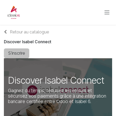
Se rendre au contenu
Retour au catalogue
Discover Isabel Connect
S'inscrire
Discover Isabel Connect
Gagnez du temps, réduisez les erreurs et
sécurisez vos paiements grâce à une intégration
bancaire certifiée entre Odoo et Isabel 6.