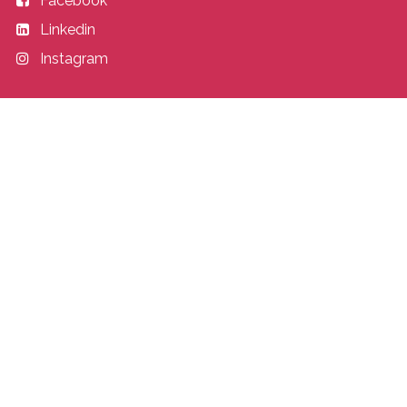
Facebook
Linkedin
Instagram
Entrer en contact
academy@idealisconsulting.com
+32 (0) 10 39 88 33
Idealis Academy
Fond Jean Pâques 4
1348 Louvain-la-Neuve
Belgique