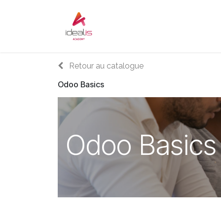
Se rendre au contenu
Accueil
Sur-mesure
Audi
Retour au catalogue
Odoo Basics
Odoo Basics