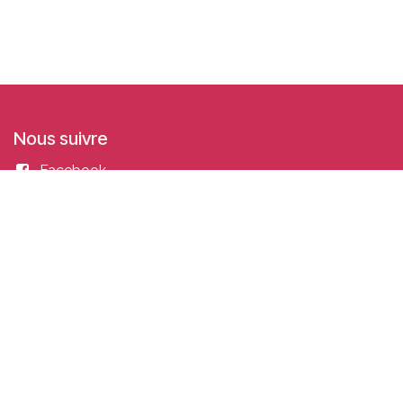
Nous suivre
Facebook
Linkedin
Instagram
Entrer en contact
academy@idealisconsulting.com
+32 (0) 10 39 88 33