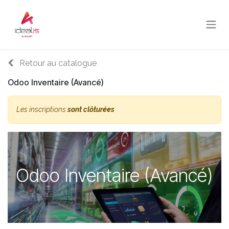
Se rendre au contenu
Retour au catalogue
Odoo Inventaire (Avancé)
Les inscriptions
sont clôturées
Odoo Inventaire (Avancé)