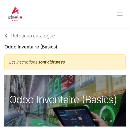
Se rendre au contenu
Retour au catalogue
Odoo Inventaire (Basics)
Les inscriptions
sont clôturées
Odoo Inventaire (Basics)