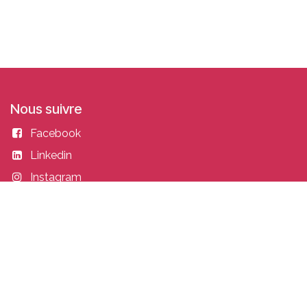
Nous suivre
Facebook
Linkedin
Instagram
Entrer en contact
academy@idealisconsulting.com
+32 (0) 10 39 88 33