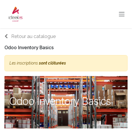
Se rendre au contenu
Retour au catalogue
Odoo Inventory Basics
Les inscriptions
sont clôturées
Odoo Inventory Basics