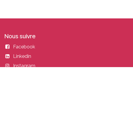
Nous suivre
Facebook
Linkedin
Instagram
Entrer en contact
academy@idealisconsulting.com
+32 (0) 10 39 88 33
Idealis Academy