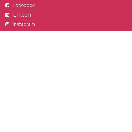
Facebook
Linkedin
Instagram
Entrer en contact
academy@idealisconsulting.com
+32 (0) 10 39 88 33
Idealis Academy
Fond Jean Pâques 4
1348 Louvain-la-Neuve
Belgique