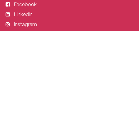
Facebook
Linkedin
Instagram
Entrer en contact
academy@idealisconsulting.com
+32 (0) 10 39 88 33
Idealis Academy
Fond Jean Pâques 4
1348 Louvain-la-Neuve
Belgique