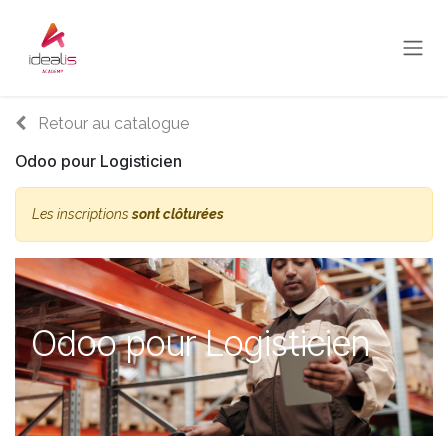
Se rendre au contenu
Retour au catalogue
Odoo pour Logisticien
Les inscriptions
sont clôturées
Odoo pour Logisticien