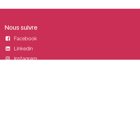
Nous suivre
Facebook
Linkedin
Instagram
Entrer en contact
academy@idealisconsulting.com
+32 (0) 10 39 88 33
Idealis Academy
Fond Jean Pâques 4