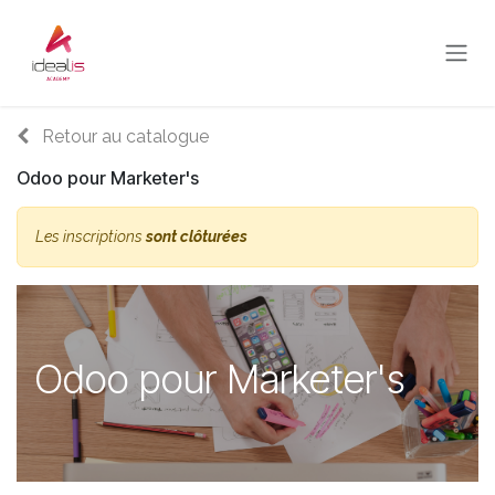
Se rendre au contenu
Retour au catalogue
Odoo pour Marketer's
Les inscriptions
sont clôturées
Odoo pour Marketer's