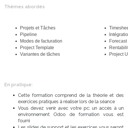
Thèmes abordés
Projets et Tâches
Timeshee
Pipeline
Intégrati
Modes de facturation
Forecast
Project Template
Rentabili
Variantes de tâches
Project 
En pratique:
Cette formation comprend de la théorie et des
exercices pratiques à réaliser lors de la séance
Vous devez venir avec votre pc: un accès à un
environnement Odoo de formation vous est
fourni
Les slides de support et les exercices vous seront