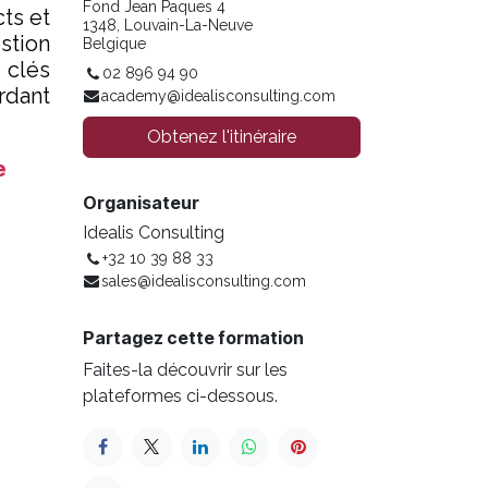
Fond Jean Paques 4
ts et
1348, Louvain-La-Neuve
estion
Belgique
 clés
02 896 94 90
rdant
academy@idealisconsulting.com
Obtenez l'itinéraire
e
Organisateur
Idealis Consulting
+32 10 39 88 33
sales@idealisconsulting.com
Partagez cette formation
Faites-la découvrir sur les
plateformes ci-dessous.