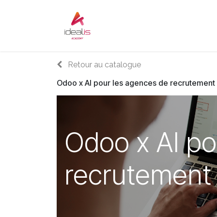
Se rendre au contenu
Accueil
Sur-mesure
Audi
Retour au catalogue
Odoo x AI pour les agences de recrutement 
Odoo x AI po
recrutement 