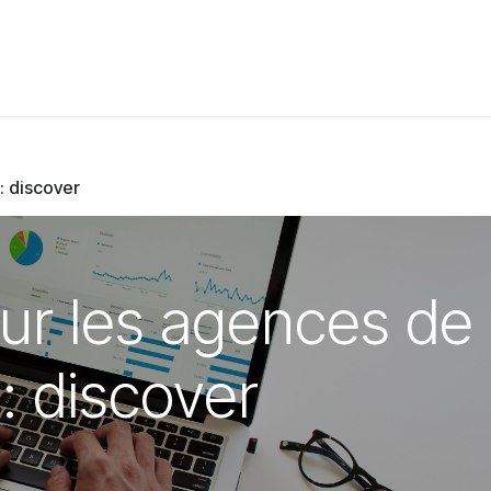
t de compétences
Catalogue
: discover
ur les agences de
: discover